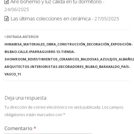
Aire bohemio y luz cálida en tu dormitorio
-
24/06/2025
Las últimas colecciones en cerámica
- 27/05/2025
ENTRADA ANTERIOR
HIMABISA_MATERIALES_OBRA_CONSTRUCCIÓN_DECORACIÓN_EXPOSICIÓN-
BILBAO-CALLE-IPARRAGUIRRE-13-TIENDA-
SHOWROOM_REVESTIMIENTOS_CERAMICOS_BALDOSAS_AZULEJOS_ALBAÑILE
ARQUITECTOS-INTERIORISTAS-DECORADORES_BILBAO_BARAKALDO_PAÍS-
VASCO_11
Deja una respuesta
Tu dirección de correo electrónico no será publicada.
Los campos
obligatorios están marcados con
*
Comentario
*