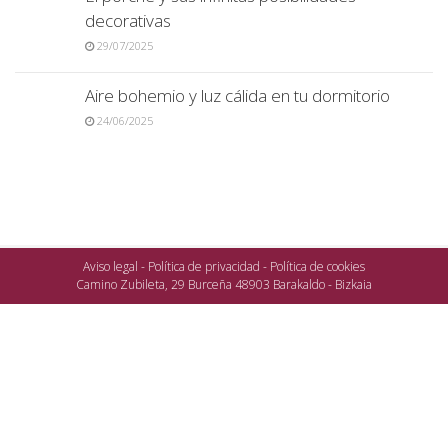
decorativas
29/07/2025
Aire bohemio y luz cálida en tu dormitorio
24/06/2025
Aviso legal
-
Política de privacidad
-
Política de cookies
Camino Zubileta, 29 Burceña 48903 Barakaldo - Bizkaia