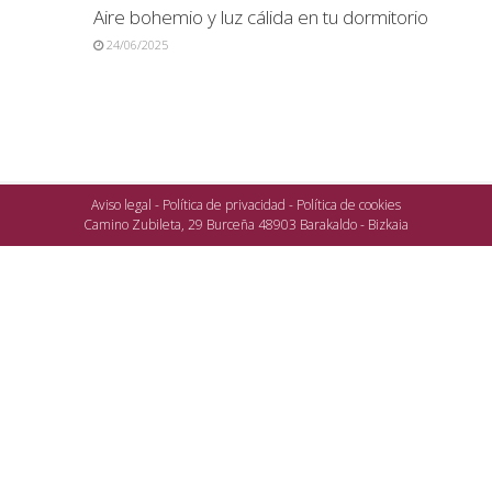
Aire bohemio y luz cálida en tu dormitorio
24/06/2025
Aviso legal
-
Política de privacidad
-
Política de cookies
Camino Zubileta, 29 Burceña 48903 Barakaldo - Bizkaia