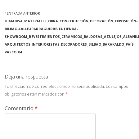
ENTRADA ANTERIOR
HIMABISA_MATERIALES_OBRA_CONSTRUCCIÓN_DECORACIÓN_EXPOSICIÓN-
BILBAO-CALLE-IPARRAGUIRRE-13-TIENDA-
SHOWROOM_REVESTIMIENTOS_CERAMICOS_BALDOSAS_AZULEJOS_ALBAÑILE
ARQUITECTOS-INTERIORISTAS-DECORADORES_BILBAO_BARAKALDO_PAÍS-
VASCO_04
Deja una respuesta
Tu dirección de correo electrónico no será publicada.
Los campos
obligatorios están marcados con
*
Comentario
*