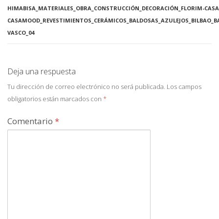
HIMABISA_MATERIALES_OBRA_CONSTRUCCIÓN_DECORACIÓN_FLORIM-CASA-
CASAMOOD_REVESTIMIENTOS_CERÁMICOS_BALDOSAS_AZULEJOS_BILBAO_B
VASCO_04
Deja una respuesta
Tu dirección de correo electrónico no será publicada.
Los campos
obligatorios están marcados con
*
Comentario
*