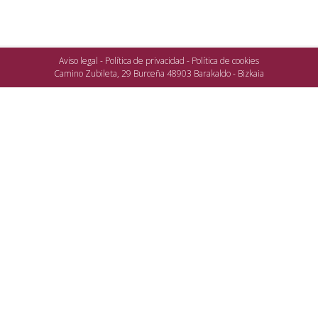
Aviso legal
-
Política de privacidad
-
Política de cookies
Camino Zubileta, 29 Burceña 48903 Barakaldo - Bizkaia