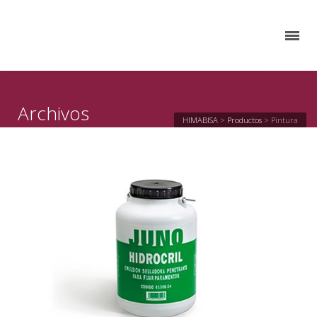
Archivos
HIMABISA
>
Productos
>
Pintura