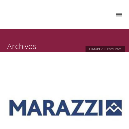
Archivos
HIMABISA
>
Productos