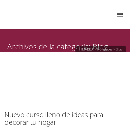
Archivos de la categoría: Blog
HIMABISA
>
Novedades
>
Blog
Nuevo curso lleno de ideas para
decorar tu hogar