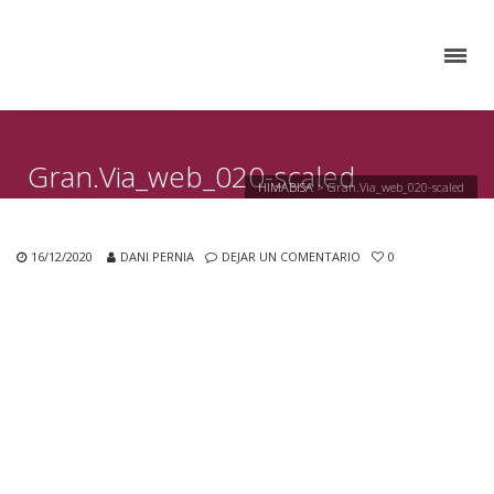
Gran.Via_web_020-scaled
HIMABISA
>
Gran.Via_web_020-scaled
16/12/2020
DANI PERNIA
DEJAR UN COMENTARIO
0