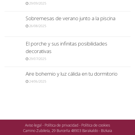
29/09/2025
Sobremesas de verano junto a la piscina
26/08/2025
El porche y sus infinitas posibilidades
decorativas
29/07/2025
Aire bohemio y luz cálida en tu dormitorio
24/06/2025
Aviso legal
-
Política de privacidad
-
Política de cookies
Camino Zubileta, 29 Burceña 48903 Barakaldo - Bizkaia