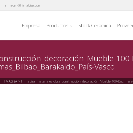
1
almacen@himabisa.com
Empresa
Productos
Stock Cerámica
Provee
construcción_decoración_Mueble-100-
rmas_Bilbao_Barakaldo_País-Vasco
HIMABISA
>
Himabisa_materiales_obra_construcción_decoración_Mueble-100-Encimera-C