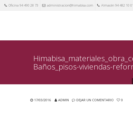
Oficina 94 490 28 73
administracion@himabisa.com
Almacén 94 482 10 0
Himabisa_materiales_obra_
Baños_pisos-viviendas-refo
17/03/2016
ADMIN
DEJAR UN COMENTARIO
0