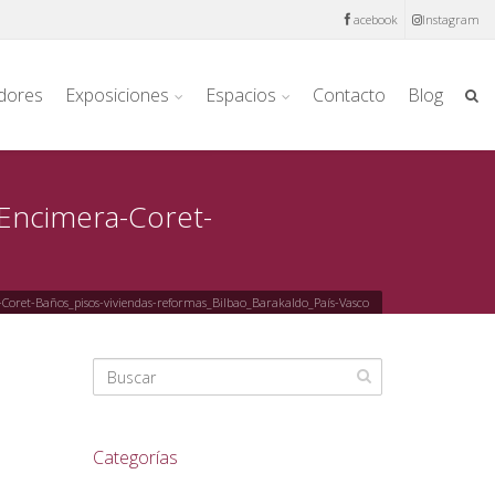
acebook
Instagram
dores
Exposiciones
Espacios
Contacto
Blog
Encimera-Coret-
oret-Baños_pisos-viviendas-reformas_Bilbao_Barakaldo_País-Vasco
Categorías