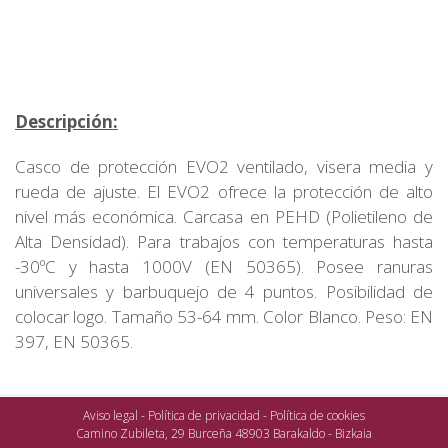
Descripción:
Casco de protección EVO2 ventilado, visera media y
rueda de ajuste. El EVO2 ofrece la protección de alto
nivel más económica. Carcasa en PEHD (Polietileno de
Alta Densidad). Para trabajos con temperaturas hasta
-30ºC y hasta 1000V (EN 50365). Posee ranuras
universales y barbuquejo de 4 puntos. Posibilidad de
colocar logo. Tamaño 53-64 mm. Color Blanco. Peso: EN
397, EN 50365.
Aviso legal
-
Política de privacidad
-
Política de cookies
Camino Zubileta, 29 Burceña 48903 Barakaldo - Bizkaia