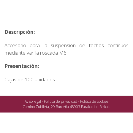
Descripción:
Accesorio para la suspensión de techos continuos
mediante varilla roscada M6.
Presentación:
Cajas de 100 unidades.
Aviso legal
-
Política de privacidad
-
Política de cookies
Camino Zubileta, 29 Burceña 48903 Barakaldo - Bizkaia