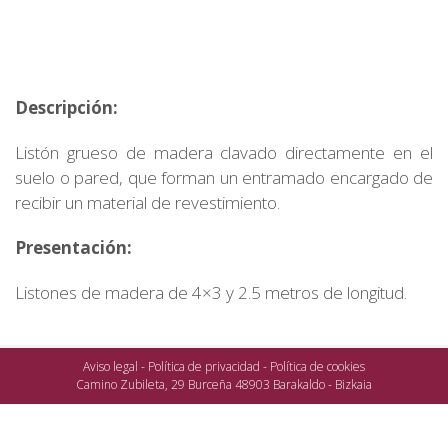
Descripción:
Listón grueso de madera clavado directamente en el
suelo o pared, que forman un entramado encargado de
recibir un material de revestimiento.
Presentación:
Listones de madera de 4×3 y 2.5 metros de longitud.
Aviso legal
-
Política de privacidad
-
Política de cookies
Camino Zubileta, 29 Burceña 48903 Barakaldo - Bizkaia