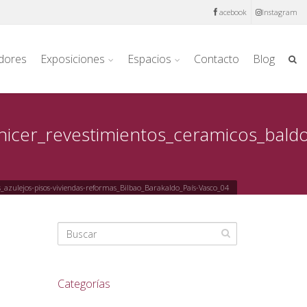
acebook
Instagram
dores
Exposiciones
Espacios
Contacto
Blog
nicer_revestimientos_ceramicos_baldo
_azulejos-pisos-viviendas-reformas_Bilbao_Barakaldo_País-Vasco_04
Categorías