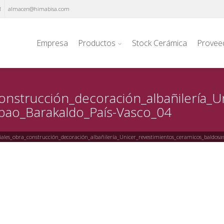
1
almacen@himabisa.com
Empresa
Productos
Stock Cerámica
Provee
onstrucción_decoración_albañilería_U
lbao_Barakaldo_País-Vasco_04
les_obra_construcción_decoración_albañilería_Unicer_revestimientos_ceramicos_baldosas