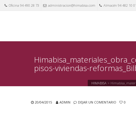
Oficina 94 490 28 73
administracion@himabisa.com
Almacén 94 482 10 0
Himabisa_materiales_obra_c
pisos-viviendas-reformas_Bi
HIMABISA
>
Himabisa_materia
20/04/2015
ADMIN
DEJAR UN COMENTARIO
0