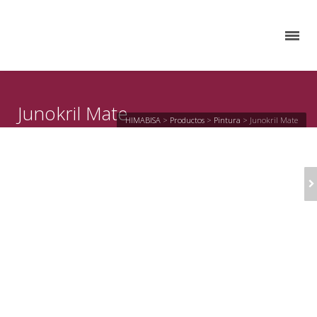
Junokril Mate
HIMABISA
>
Productos
>
Pintura
>
Junokril Mate
JUNOKRIL
SATINADO