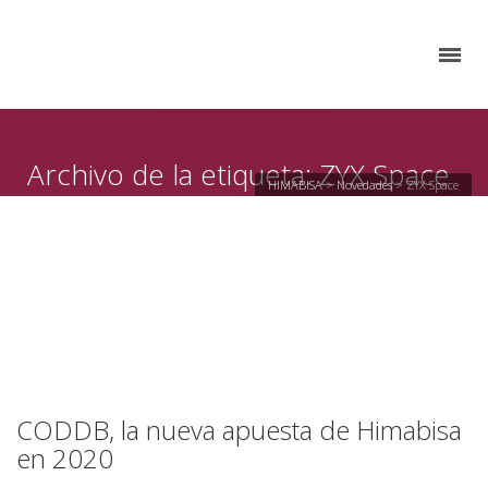
Archivo de la etiqueta: ZYX Space
HIMABISA
>
Novedades
>
ZYX Space
CODDB, la nueva apuesta de Himabisa
en 2020