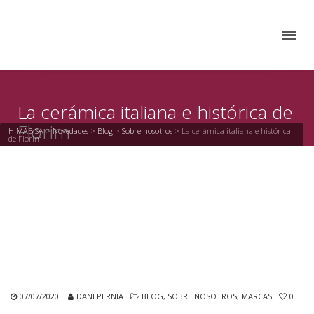
La cerámica italiana e histórica de
Florim
HIMABISA
>
Novedades
>
Blog
>
Sobre nosotros
>
La cerámica italiana e histórica
de Florim
07/07/2020
DANI PERNIA
BLOG
,
SOBRE NOSOTROS
,
MARCAS
0