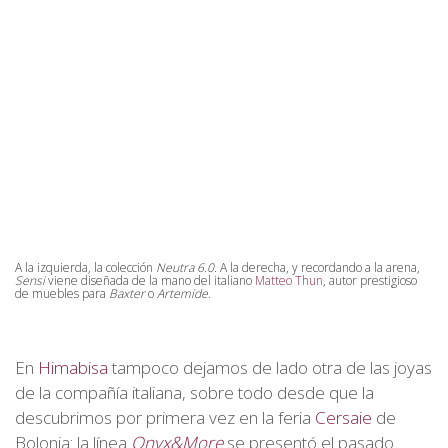
A la izquierda, la colección
Neutra 6.0
. A la derecha, y recordando a la arena,
Sensi
viene diseñada de la mano del italiano
Matteo Thun
, autor prestigioso
de muebles para
Baxter
o
Artemide
.
En
Himabisa
tampoco dejamos de lado otra de las joyas
de la compañía italiana, sobre todo desde que la
descubrimos por primera vez en la feria
Cersaie
de
Bolonia: la línea
Onyx&More
se presentó el pasado