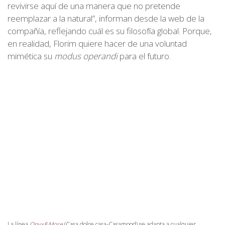
revivirse aquí de una manera que no pretende
reemplazar a la natural”, informan desde la web de la
compañía, reflejando cuál es su filosofía global. Porque,
en realidad, Florim quiere hacer de una voluntad
mimética su
modus operandi
para el futuro.
La línea
Onyx&More
(Casa dolce casa-Casamood) se adapta a cualquier