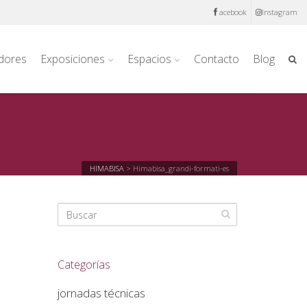
acebook
Instagram
dores
Exposiciones
Espacios
Contacto
Blog
HIMABISA
>
Himabisa_grandi-formati-es
Categorías
jornadas técnicas