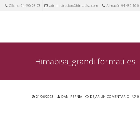
Oficina 94 490 28 73
administracion@himabisa.com
Almacén 94 482 10 0
Himabisa_grandi-formati-es
21/06/2023
DANI PERNIA
DEJAR UN COMENTARIO
0