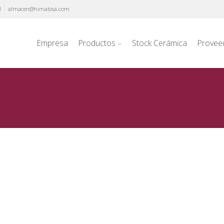
1
almacen@himabisa.com
Empresa
Productos
Stock Cerámica
Provee