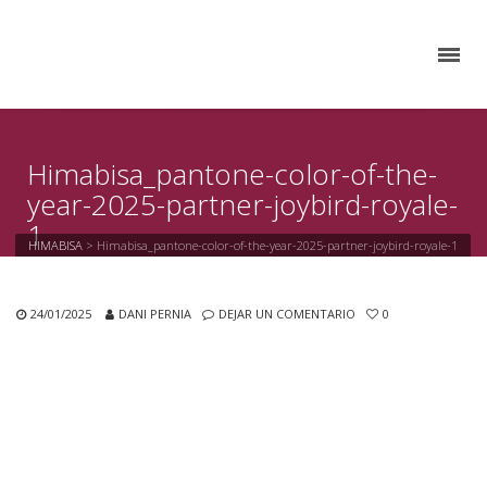
Himabisa_pantone-color-of-the-
year-2025-partner-joybird-royale-
1
HIMABISA
>
Himabisa_pantone-color-of-the-year-2025-partner-joybird-royale-1
24/01/2025
DANI PERNIA
DEJAR UN COMENTARIO
0