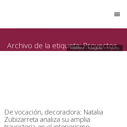
Archivo de la etiqueta: Proyectos
HIMABISA
>
Novedades
>
Proyectos
De vocación, decoradora: Natalia
Zubizarreta analiza su amplia
trayectoria en el interiorismo