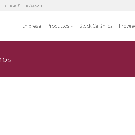
1
almacen@himabisa.com
Empresa
Productos
Stock Cerámica
Provee
eros