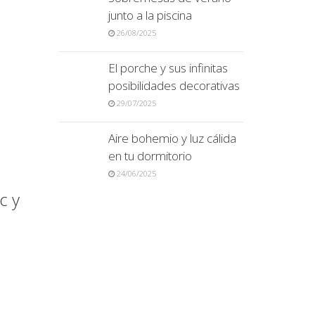
junto a la piscina
26/08/2025
El porche y sus infinitas
posibilidades decorativas
29/07/2025
Aire bohemio y luz cálida
en tu dormitorio
24/06/2025
c y