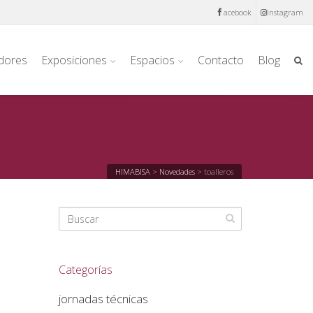
acebook
Instagram
dores
Exposiciones
Espacios
Contacto
Blog
HIMABISA
>
Novedades
>
toalleros
Categorías
jornadas técnicas