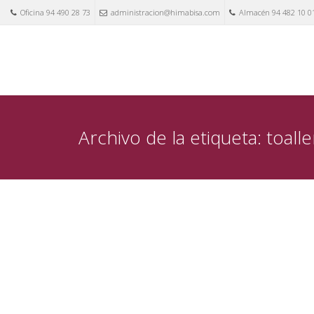
Oficina 94 490 28 73
administracion@himabisa.com
Almacén 94 482 10 0
Archivo de la etiqueta: toall