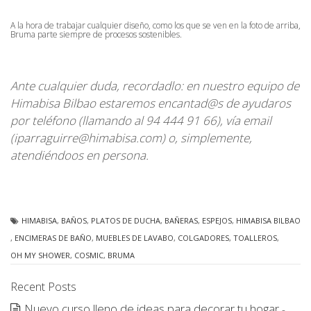
A la hora de trabajar cualquier diseño, como los que se ven en la foto de arriba,
Bruma parte siempre de procesos sostenibles.
Ante cualquier duda, recordadlo: en nuestro equipo de
Himabisa Bilbao estaremos encantad@s de ayudaros
por teléfono (llamando al 94 444 91 66), vía email
(iparraguirre@himabisa.com) o, simplemente,
atendiéndoos en persona.
HIMABISA
,
BAÑOS
,
PLATOS DE DUCHA
,
BAÑERAS
,
ESPEJOS
,
HIMABISA BILBAO
,
ENCIMERAS DE BAÑO
,
MUEBLES DE LAVABO
,
COLGADORES
,
TOALLEROS
,
OH MY SHOWER
,
COSMIC
,
BRUMA
Recent Posts
Nuevo curso lleno de ideas para decorar tu hogar
-